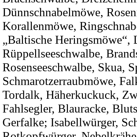
Dünnschnabelmöwe, Rose
Korallenmöwe, Ringschna
„Baltische Heringsmöwe“, 
Rüppellseeschwalbe, Brand
Rosenseeschwalbe, Skua, S
Schmarotzerraubmöwe, Fal
Tordalk, Häherkuckuck, Zw
Fahlsegler, Blauracke, Blut
Gerfalke; Isabellwürger, Sc
Rotkopfwürger, Nebelkrähe,