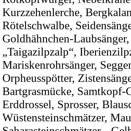
Kurzzehenlerche, Bergkalan
Rötelschwalbe, Seidensäng
Goldhähnchen-Laubsänger, 
„Taigazilpzalp“, Iberienzil
Mariskenrohrsänger, Seggen
Orpheusspötter, Zistensäng
Bartgrasmücke, Samtkopf-G
Erddrossel, Sprosser, Blaus
Wüstensteinschmätzer, Mau
Saharasteinschmätzer, „Gel