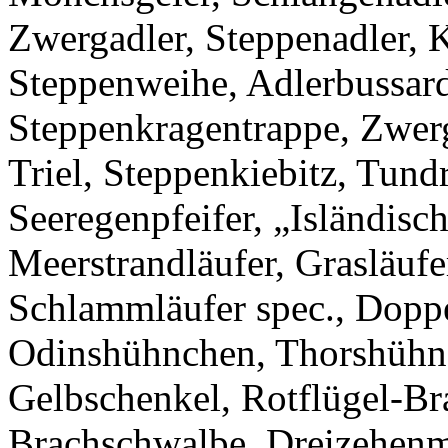
Zwergadler, Steppenadler, K
Steppenweihe, Adlerbussard
Steppenkragentrappe, Zwer
Triel, Steppenkiebitz, Tund
Seeregenpfeifer, „Isländisc
Meerstrandläufer, Grasläufe
Schlammläufer spec., Doppe
Odinshühnchen, Thorshühnc
Gelbschenkel, Rotflügel-Br
Brachschwalbe, Dreizehe