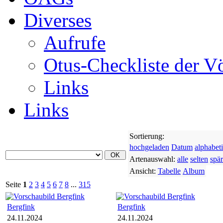
Diverses
Aufrufe
Otus-Checkliste der V
Links
Links
Sortierung:
hochgeladen
Datum
alphabet
Artenauswahl:
alle
selten
spär
Ansicht:
Tabelle
Album
Seite
1
2
3
4
5
6
7
8
...
315
Bergfink
Bergfink
24.11.2024
24.11.2024