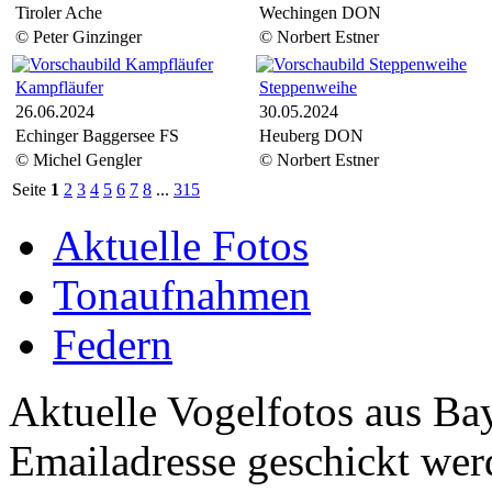
Tiroler Ache
Wechingen DON
© Peter Ginzinger
© Norbert Estner
Kampfläufer
Steppenweihe
26.06.2024
30.05.2024
Echinger Baggersee FS
Heuberg DON
© Michel Gengler
© Norbert Estner
Seite
1
2
3
4
5
6
7
8
...
315
Aktuelle Fotos
Tonaufnahmen
Federn
Aktuelle Vogelfotos aus Ba
Emailadresse geschickt wer