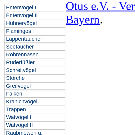
Otus e.V. - Ve
Entenvögel I
Entenvögel II
Bayern
.
Hühnervögel
Flamingos
Lappentaucher
Seetaucher
Röhrennasen
Ruderfüßler
Schreitvögel
Störche
Greifvögel
Falken
Kranichvögel
Trappen
Watvögel I
Watvögel II
Raubmöwen u.